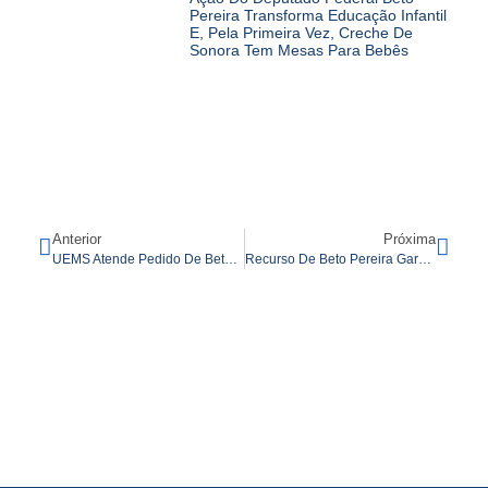
Pereira Transforma Educação Infantil
E, Pela Primeira Vez, Creche De
Sonora Tem Mesas Para Bebês
Anterior
Próxima
UEMS Atende Pedido De Beto Pereira E Instala Curso De Direito Nas Moreninhas
Recurso De Beto Pereira Garante Obra De Praça Esportiva No Aero Rancho