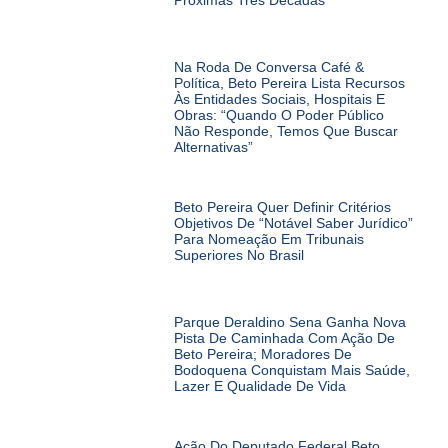
Próximas Três Décadas
Na Roda De Conversa Café &
Política, Beto Pereira Lista Recursos
Às Entidades Sociais, Hospitais E
Obras: “Quando O Poder Público
Não Responde, Temos Que Buscar
Alternativas”
Beto Pereira Quer Definir Critérios
Objetivos De “notável Saber Jurídico”
Para Nomeação Em Tribunais
Superiores No Brasil
Parque Deraldino Sena Ganha Nova
Pista De Caminhada Com Ação De
Beto Pereira; Moradores De
Bodoquena Conquistam Mais Saúde,
Lazer E Qualidade De Vida
Ação Do Deputado Federal Beto