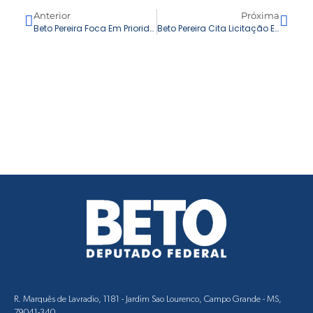
Anterior
Próxima
Beto Pereira Foca Em Prioridades Para Moreninhas: Asfalto, Revitalização Do Parque Jacques Da Luz E A Reativação Do Hospital Da Mulher
Beto Pereira Cita Licitação Emergencial Para Não Deixar Faltar Remédios Na Saúde De Campo Grande
R. Marquês de Lavradio, 1181 - Jardim Sao Lourenco, Campo Grande - MS,
79041-340