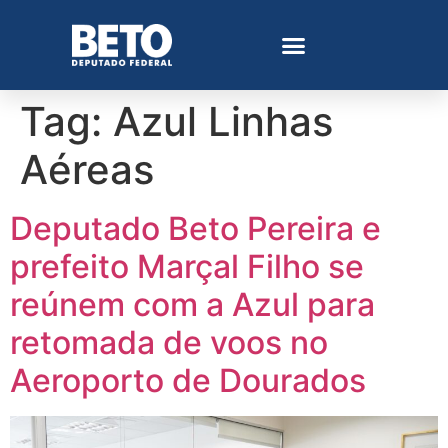
Tag:
Azul Linhas
Aéreas
Deputado Beto Pereira e
prefeito Marçal Filho se
reúnem com a Azul para
retomada de voos no
Aeroporto de Dourados