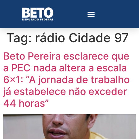
Tag:
rádio Cidade 97
Beto Pereira esclarece que
a PEC nada altera a escala
6×1: “A jornada de trabalho
já estabelece não exceder
44 horas”