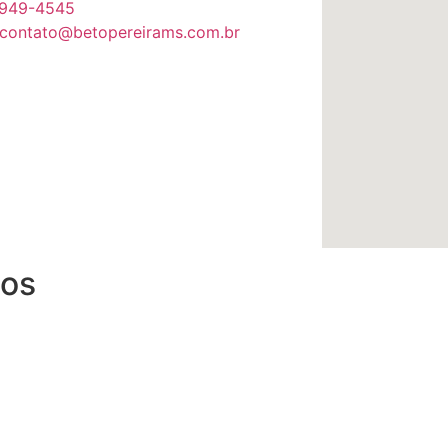
9949-4545
 contato@betopereirams.com.br
dos