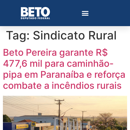
Tag:
Sindicato Rural
Beto Pereira garante R$
477,6 mil para caminhão-
pipa em Paranaíba e reforça
combate a incêndios rurais