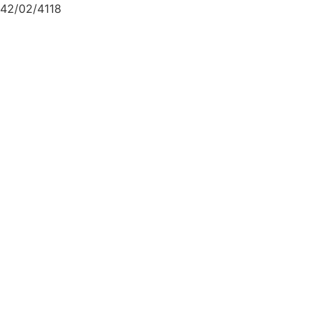
42/02/4118