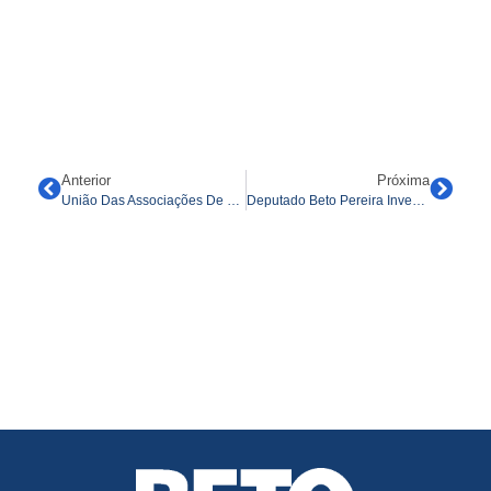
Anterior
Próxima
União Das Associações De Moradores Avança Com Emenda De Beto Pereira Para Ampliação Da Sede E No Fortalecimento De Ações Comunitárias
Deputado Beto Pereira Investe R$ 1 Milhão Em Mobiliário Para A UEMS: ‘Investir Na Universidade É Investir Nas Pessoas’