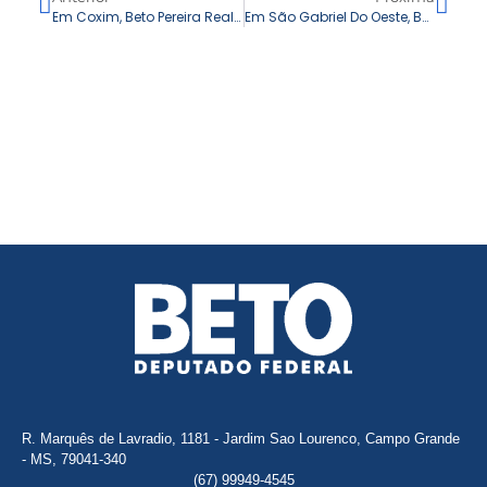
Em Coxim, Beto Pereira Realiza Entregas De Emendas E Firma Compromisso Com Prefeito E Vereadores Para Mais Investimentos
Em São Gabriel Do Oeste, Beto Pereira Entrega Equipamentos À Saúde E Obras E Valoriza O Papel Das Lideranças Nos Avanços Do Município
R. Marquês de Lavradio, 1181 - Jardim Sao Lourenco, Campo Grande
- MS, 79041-340
(67) 99949-4545