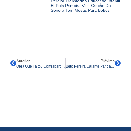
Pereira Transforma Educação Infantil
E, Pela Primeira Vez, Creche De
Sonora Tem Mesas Para Bebês
Anterior
Próxima
Obra Que Faltou Contrapartida Da Prefeitura, Recapeamento Da Avenida Duque De Caxias Está Com Etapa Adiantada E Recebe Visita Técnica Do Deputado Beto Pereira E Do Governador Riedel
Beto Pereira Garante Paridade Salarial Entre Professores Concursados E Convocados Na REME