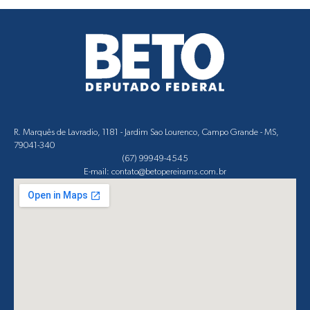
R. Marquês de Lavradio, 1181 - Jardim Sao Lourenco, Campo Grande - MS,
79041-340
(67) 99949-4545
E-mail: contato@betopereirams.com.br