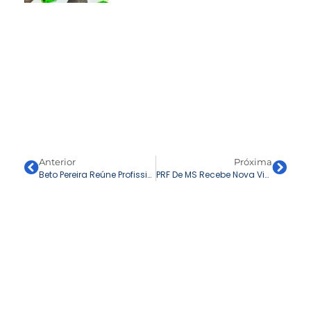
Anterior
Próxima
Beto Pereira Reúne Profissionais Da Pesca E Turismo E Alerta Sobre Mudanças Nas Leis De Proteção À Pesca: ‘Querem Pegar O Peixe Grande Na Rede’
PRF De MS Recebe Nova Viatura Para A Delegacia De Campo Grande Durante Visita Do Deputado Beto Pereira