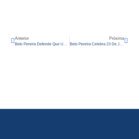
Anterior
Próxima
Beto Pereira Defende Que Um Dos Objetivos Da CPMI É Fazer Que Os Envolvidos Pelo Rombo Do INSS Devolvam O Recurso: “A União Não Pode Ser O Cofre”
Beto Pereira Celebra 23 De Julho Como Marco Do Primeiro Transplante De Fígado Realizado No Estado