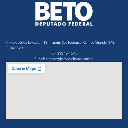
R. Marquês de Lavradio, 1181 - Jardim Sao Lourenco, Campo Grande - MS,
79041-340
(67) 99949-4545
E-mail: contato@betopereirams.com.br