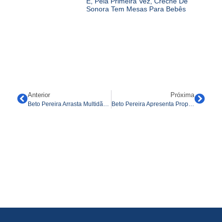
E, Pela Primeira Vez, Creche De
Sonora Tem Mesas Para Bebês
Anterior
Próxima
Beto Pereira Arrasta Multidão Nas Moreninhas E Promete Transformações Por Campo Grande
Beto Pereira Apresenta Propostas Para Transformar A Região Do Segredo