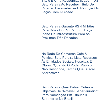
Título E Uma Responsabilidade “, Diz
Beto Pereira Ao Receber Título De
Cidadão Paranaibense E Reforçar Os
Laços Com A Cidade
Beto Pereira Garante R$ 4 Milhões
Para Ribas Do Rio Pardo E Traça
Plano De Infraestrutura Para As
Próximas Três Décadas
Na Roda De Conversa Café &
Política, Beto Pereira Lista Recursos
Às Entidades Sociais, Hospitais E
Obras: “Quando O Poder Público
Não Responde, Temos Que Buscar
Alternativas”
Beto Pereira Quer Definir Critérios
Objetivos De “notável Saber Jurídico”
Para Nomeação Em Tribunais
Superiores No Brasil