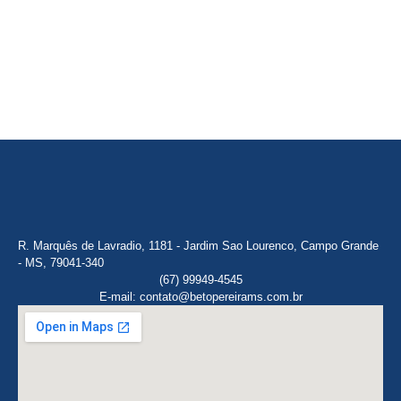
R. Marquês de Lavradio, 1181 - Jardim Sao Lourenco, Campo Grande
- MS, 79041-340
(67) 99949-4545
E-mail: contato@betopereirams.com.br