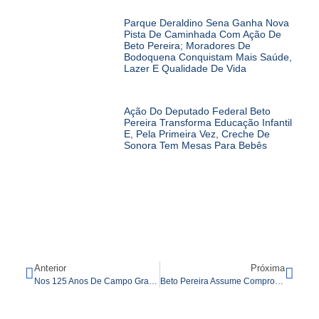
Parque Deraldino Sena Ganha Nova
Pista De Caminhada Com Ação De
Beto Pereira; Moradores De
Bodoquena Conquistam Mais Saúde,
Lazer E Qualidade De Vida
Ação Do Deputado Federal Beto
Pereira Transforma Educação Infantil
E, Pela Primeira Vez, Creche De
Sonora Tem Mesas Para Bebês
Anterior
Próxima
Nos 125 Anos De Campo Grande, Beto Pereira Quer Conduzir A Capital Ao Futuro
Beto Pereira Assume Compromissos Com A Construção Civil E O SECOVI-MS