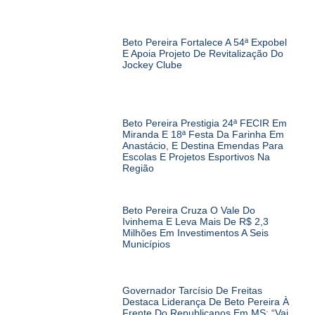
Beto Pereira Fortalece A 54ª Expobel
E Apoia Projeto De Revitalização Do
Jockey Clube
Beto Pereira Prestigia 24ª FECIR Em
Miranda E 18ª Festa Da Farinha Em
Anastácio, E Destina Emendas Para
Escolas E Projetos Esportivos Na
Região
Beto Pereira Cruza O Vale Do
Ivinhema E Leva Mais De R$ 2,3
Milhões Em Investimentos A Seis
Municípios
Governador Tarcísio De Freitas
Destaca Liderança De Beto Pereira À
Frente Do Republicanos Em MS: “Vai