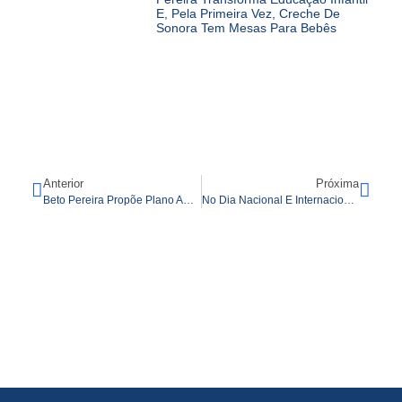
E, Pela Primeira Vez, Creche De
Sonora Tem Mesas Para Bebês
Anterior
Próxima
Beto Pereira Propõe Plano Ambicioso Para Revitalizar O Centro De Campo Grande
No Dia Nacional E Internacional Da Pessoa Idosa, Beto Pereira Avisa: “Terceira Idade Será Prioridade”