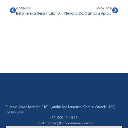
Anterior
Próxima
Beto Pereira Será Titular Da Comissão De Minas E Energia Na Câmara Dos Deputados
Plenário Da Câmara Aprova Marco Legal Da Energia Renovável De Autoria De Beto Pereira
R. Marquês de Lavradio, 1181 - Jardim Sao Lourenco, Campo Grande - MS,
79041-340
(67) 99949-4545
E-mail: contato@betopereirams.com.br