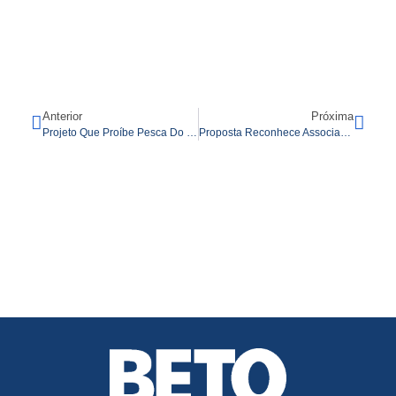
Anterior
Próxima
Projeto Que Proíbe Pesca Do Dourado É Reapresentado Na Assembleia
Proposta Reconhece Associação Do Assentamento Sumatra Como Utilidade Pública