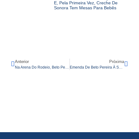
E, Pela Primeira Vez, Creche De
Sonora Tem Mesas Para Bebês
Anterior
Próxima
Na Arena Do Rodeio, Beto Pereira Recebe O Título De Bodoquenense E Celebra 46 Anos Do Município
Emenda De Beto Pereira À Saúde Realiza Reforma Em UBS Em Rio Brilhante E Oferece Climatização De Leitos Hospitalares No Hospital SIAS Em Fátima Do Sul