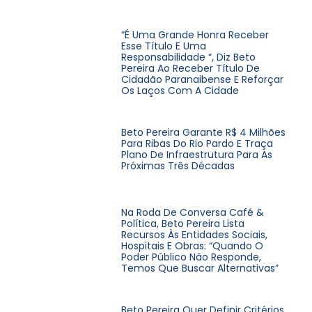
“É Uma Grande Honra Receber
Esse Título E Uma
Responsabilidade “, Diz Beto
Pereira Ao Receber Título De
Cidadão Paranaibense E Reforçar
Os Laços Com A Cidade
Beto Pereira Garante R$ 4 Milhões
Para Ribas Do Rio Pardo E Traça
Plano De Infraestrutura Para As
Próximas Três Décadas
Na Roda De Conversa Café &
Política, Beto Pereira Lista
Recursos Às Entidades Sociais,
Hospitais E Obras: “Quando O
Poder Público Não Responde,
Temos Que Buscar Alternativas”
Beto Pereira Quer Definir Critérios