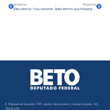
Anterior
Próxima
Beto Afirma: “Vou Garantir Saúde De Qualidade Para Todos”
Beto Afirma Que Hospital Municipal Não Pode Ser Feito Com Intenções Eleitoreiras, Mas Com Responsabilidade
R. Marquês de Lavradio, 1181 - Jardim Sao Lourenco, Campo Grande - MS,
79041-340