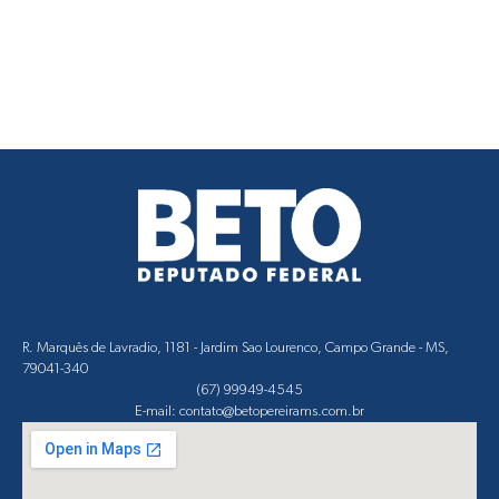
R. Marquês de Lavradio, 1181 - Jardim Sao Lourenco, Campo Grande - MS,
79041-340
(67) 99949-4545
E-mail: contato@betopereirams.com.br