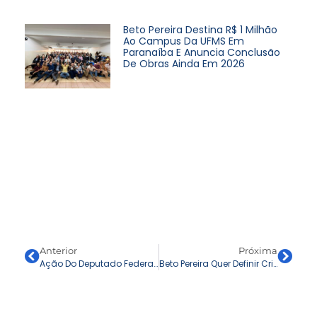
Beto Pereira Destina R$ 1 Milhão
Ao Campus Da UFMS Em
Paranaíba E Anuncia Conclusão
De Obras Ainda Em 2026
Anterior
Próxima
Ação Do Deputado Federal Beto Pereira Transforma Educação Infantil E, Pela Primeira Vez, Creche De Sonora Tem Mesas Para Bebês
Beto Pereira Quer Definir Critérios Objetivos De “notável Saber Jurídico” Para Nomeação Em Tribunais Superiores No Brasil