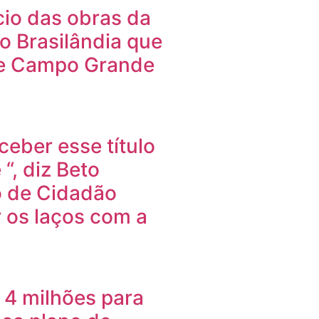
ício das obras da
o Brasilândia que
de Campo Grande
eber esse título
“, diz Beto
lo de Cidadão
r os laços com a
 4 milhões para