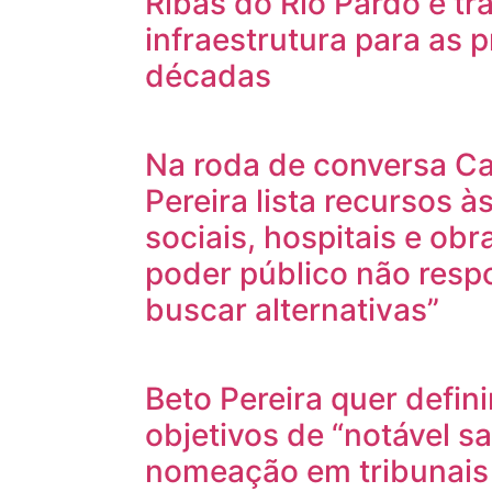
Ribas do Rio Pardo e tr
infraestrutura para as 
décadas
Na roda de conversa Caf
Pereira lista recursos à
sociais, hospitais e ob
poder público não resp
buscar alternativas”
Beto Pereira quer definir
objetivos de “notável sa
nomeação em tribunais 