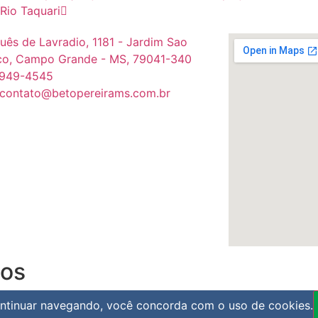
Rio Taquari
uês de Lavradio, 1181 - Jardim Sao
co, Campo Grande - MS, 79041-340
9949-4545
 contato@betopereirams.com.br
dos
continuar navegando, você concorda com o uso de cookies.