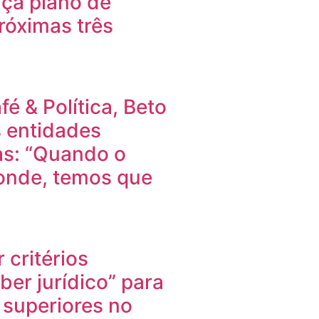
aça plano de
próximas três
é & Política, Beto
s entidades
ras: “Quando o
onde, temos que
 critérios
ber jurídico” para
superiores no