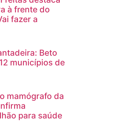
a à frente do
ai fazer a
antadeira: Beto
 12 municípios de
iro mamógrafo da
onfirma
ilhão para saúde