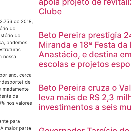
apoia projeto de revita
Clube
13.756 de 2018,
ério do
Beto Pereira prestigia 
stério do
ica, podemos
Miranda e 18ª Festa da
estruturas
Anastácio, e destina e
a nossa
escolas e projetos espo
por ano, cerca
ndesporte) de
Beto Pereira cruza o Va
oximadamente
leva mais de R$ 2,3 mi
dente da
0% nos valores
investimentos a seis mu
ante para
 A maior parte
Governador Tarcísio de 