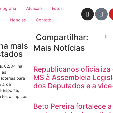
Biografia
Atuação
Fotos
Notícias
Contato
Compartilhar:
ina mais
Mais Notícias
stados
a, 02/04, na
Republicanos oficializ
a as
MS à Assembleia Legisl
loterias para
dos Deputados e a vic
73% da
e Esporte,
rtes olímpicos
Beto Pereira fortalece 