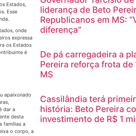
 os Estados,
liderança de Beto Pereir
os. Esse
Republicanos em MS: “V
nda.
diferença”
stados, onde
eiros expressa
ara os Estados
De pá carregadeira a pl
ntribuinte é
Pereira reforça frota de
MS
ou apaixonado
Cassilândia terá prime
ras,
história: Beto Pereira c
é dar a
ente desta
investimento de R$ 1 m
 famílias a
ixa o corpo, a