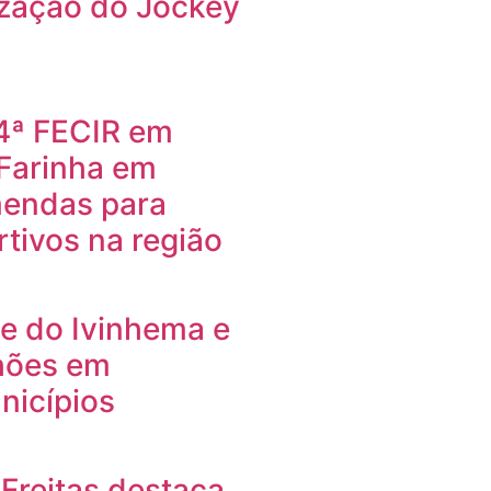
lização do Jockey
24ª FECIR em
 Farinha em
mendas para
rtivos na região
le do Ivinhema e
lhões em
nicípios
Freitas destaca