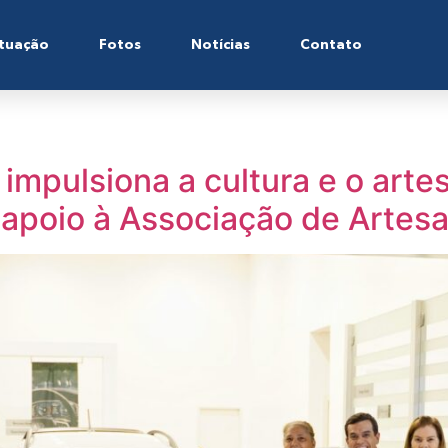
tuação
Fotos
Notícias
Contato
 impulsiona a cultura e o ar
 apoio à Associação de Artes