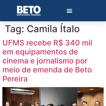
Tag:
Camila Ítalo
UFMS recebe R$ 340 mil
em equipamentos de
cinema e jornalismo por
meio de emenda de Beto
Pereira