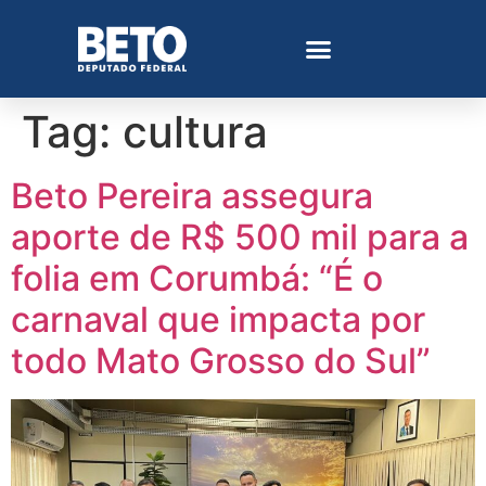
Tag:
cultura
Beto Pereira assegura
aporte de R$ 500 mil para a
folia em Corumbá: “É o
carnaval que impacta por
todo Mato Grosso do Sul”