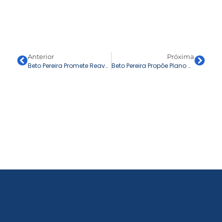
Anterior
Próxima
Beto Pereira Promete Reavaliar 44 Mil Lotes Vazios Para Habitação E Comércio Em Campo Grande
Beto Pereira Propõe Plano Ambicioso Para Revitalizar O Centro De Campo Grande