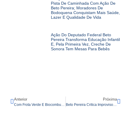
Pista De Caminhada Com Ação De
Beto Pereira; Moradores De
Bodoquena Conquistam Mais Saúde,
Lazer E Qualidade De Vida
Ação Do Deputado Federal Beto
Pereira Transforma Educação Infantil
E, Pela Primeira Vez, Creche De
Sonora Tem Mesas Para Bebês
Anterior
Próxima
Com Frota Verde E Biocombustível, Beto Quer Melhorar Transporte Público Na Capital
Beto Pereira Critica Improvisos E Defende Obras Estruturantes A Longo Prazo Para O Trânsito De Campo Grande