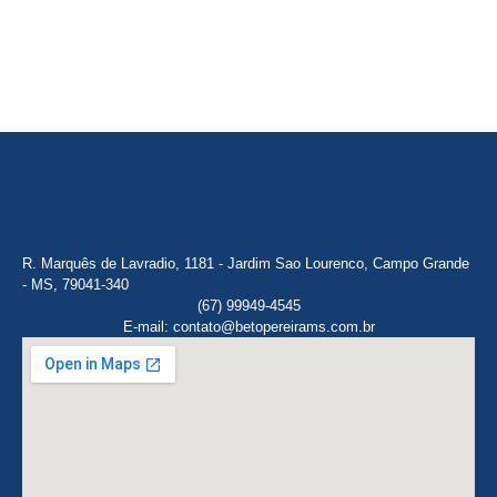
R. Marquês de Lavradio, 1181 - Jardim Sao Lourenco, Campo Grande
- MS, 79041-340
(67) 99949-4545
E-mail: contato@betopereirams.com.br